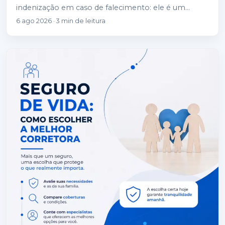
indenização em caso de falecimento: ele é um
instrumento de proteção financeira completo…
6 ago 2026 · 3 min de leitura