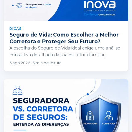
DICAS
Seguro de Vida: Como Escolher a Melhor
Corretora e Proteger Seu Futuro?
A escolha do Seguro de Vida ideal exige uma análise
consultiva detalhada da sua estrutura familiar,
financeira e patrimonial. Enquanto as seguradoras…
5 ago 2026 · 3 min de leitura