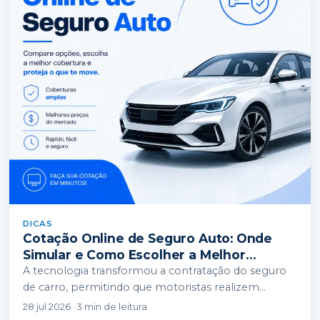
DICAS
Cotação Online de Seguro Auto: Onde
Simular e Como Escolher a Melhor
Opção?
A tecnologia transformou a contratação do seguro
de carro, permitindo que motoristas realizem
simulações em diversas companhias e agregadores
28 jul 2026 · 3 min de leitura
online em poucos…