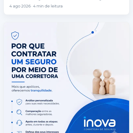
desempenham papéis completamente diferentes.
4 ago 2026 · 4 min de leitura
Enquanto a seguradora é a…