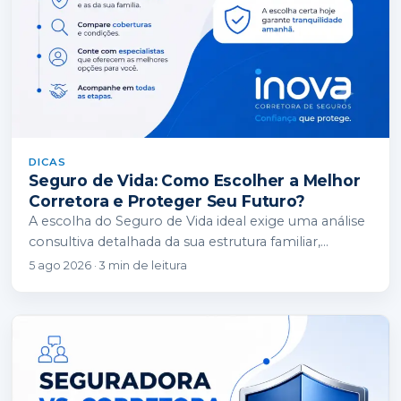
DICAS
Seguro de Vida: Como Escolher a Melhor
Corretora e Proteger Seu Futuro?
A escolha do Seguro de Vida ideal exige uma análise
consultiva detalhada da sua estrutura familiar,
financeira e patrimonial. Enquanto as seguradoras…
5 ago 2026 · 3 min de leitura