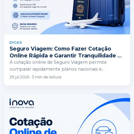
DICAS
Seguro Viagem: Como Fazer Cotação
Online Rápida e Garantir Tranquilidade na
Sua Viagem?
A cotação online de Seguro Viagem permite
comparar rapidamente planos nacionais e
internacionais, analisando valores, despesas médicas
29 jul 2026 · 3 min de leitura
e assistências como extravio de…