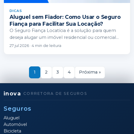
DICAS
Aluguel sem Fiador: Como Usar o Seguro
Fiança para Facilitar Sua Locação?
O Seguro Fiança Locatícia é a solução para quem
deseja alugar um imóvel residencial ou comercial
sem precisar recorrer a um fiador…
27 jul 2026 · 4 min de leitura
Navegação de po
1
2
3
4
Próxima »
inova
CORRETORA DE SEGUROS
Seguros
Aluguel
Automóvel
Bicicleta