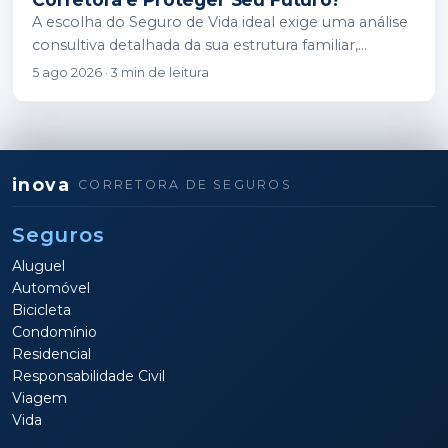
A escolha do Seguro de Vida ideal exige uma análise
consultiva detalhada da sua estrutura familiar,
financeira e patrimonial. Enquanto as seguradoras…
5 ago 2026 · 3 min de leitura
inova
CORRETORA DE SEGUROS
Seguros
Aluguel
Automóvel
Bicicleta
Condomínio
Residencial
Responsabilidade Civil
Viagem
Vida